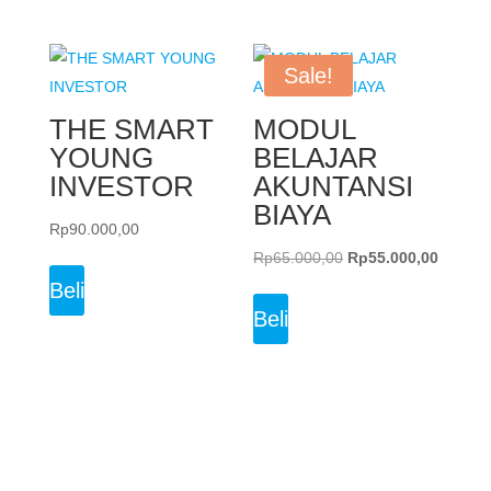
Sale!
THE SMART
MODUL
YOUNG
BELAJAR
INVESTOR
AKUNTANSI
BIAYA
Rp
90.000,00
Original
Current
Rp
65.000,00
Rp
55.000,00
price
price
Beli
was:
is:
Beli
Rp65.000,00.
Rp55.0