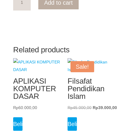
Rp65.000,00.
Rp60.000,00.
Add to cart
Tata
Negara
quantity
Related products
Sale!
APLIKASI
Filsafat
KOMPUTER
Pendidikan
DASAR
Islam
Original
Current
Rp
60.000,00
Rp
45.000,00
Rp
39.000,00
price
price
was:
is:
Beli
Beli
Rp45.000,00.
Rp39.0