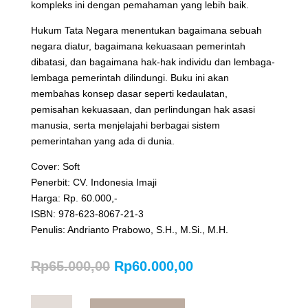
kompleks ini dengan pemahaman yang lebih baik.
Hukum Tata Negara menentukan bagaimana sebuah
negara diatur, bagaimana kekuasaan pemerintah
dibatasi, dan bagaimana hak-hak individu dan lembaga-
lembaga pemerintah dilindungi. Buku ini akan
membahas konsep dasar seperti kedaulatan,
pemisahan kekuasaan, dan perlindungan hak asasi
manusia, serta menjelajahi berbagai sistem
pemerintahan yang ada di dunia.
Cover: Soft
Penerbit: CV. Indonesia Imaji
Harga: Rp. 60.000,-
ISBN: 978-623-8067-21-3
Penulis: Andrianto Prabowo, S.H., M.Si., M.H.
Original
Current
Rp
65.000,00
Rp
60.000,00
price
price
was:
is:
Hukum