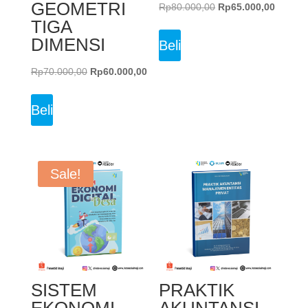
GEOMETRI
Original
Current
Rp
80.000,00
Rp
65.000,00
TIGA
price
price
DIMENSI
was:
is:
Beli
Rp80.000,00.
Rp65.0
Original
Current
Rp
70.000,00
Rp
60.000,00
price
price
was:
is:
Beli
Rp70.000,00.
Rp60.000,00.
Sale!
SISTEM
PRAKTIK