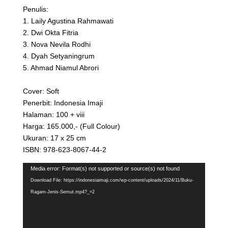
Penulis:
1. Laily Agustina Rahmawati
2. Dwi Okta Fitria
3. Nova Nevila Rodhi
4. Dyah Setyaningrum
5. Ahmad Niamul Abrori
Cover: Soft
Penerbit: Indonesia Imaji
Halaman: 100 + viii
Harga: 165.000,- (Full Colour)
Ukuran: 17 x 25 cm
ISBN: 978-623-8067-44-2
Video
Media error: Format(s) not supported or source(s) not found
Player
Download File: https://indonesiaimaji.com/wp-content/uploads/2024/11/Buku-
Ragam-Jenis-Semut.mp4?_=2