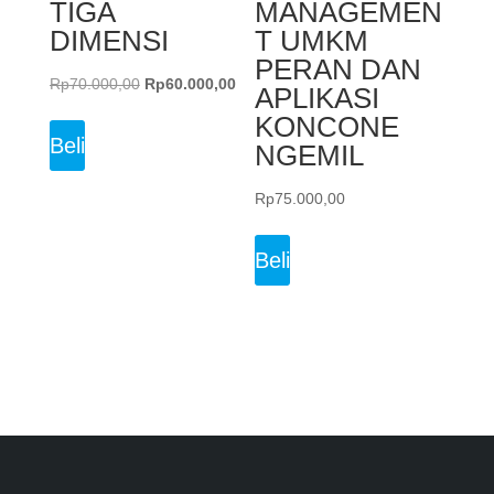
TIGA
MANAGEMEN
DIMENSI
T UMKM
PERAN DAN
Original
Current
Rp
70.000,00
Rp
60.000,00
APLIKASI
price
price
KONCONE
was:
is:
Beli
NGEMIL
Rp70.000,00.
Rp60.000,00.
Rp
75.000,00
Beli