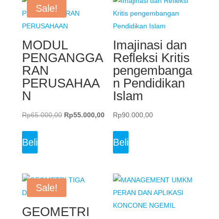
Sale!
MODUL
Imajinasi dan
PENGANGGA
Refleksi Kritis
RAN
pengembanga
PERUSAHAA
n Pendidikan
N
Islam
Original
Current
Rp
65.000,00
Rp
55.000,00
Rp
90.000,00
price
price
was:
is:
Beli
Beli
Rp65.000,00.
Rp55.000,00.
Sale!
GEOMETRI