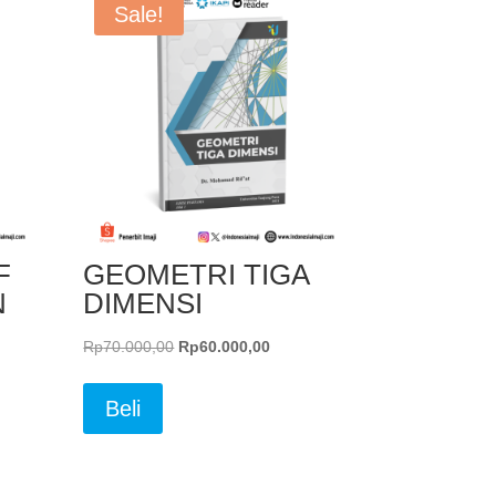
Sale!
F
GEOMETRI TIGA
N
DIMENSI
Original
Current
Rp
70.000,00
Rp
60.000,00
price
price
was:
is:
Beli
Rp70.000,00.
Rp60.000,00.