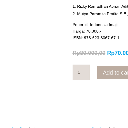
Rizky Ramadhan Aprian Adi
Mutya Paramita Pratita S.E.
Penerbit: Indonesia Imaji
Harga: 70.000,-
ISBN: 978-623-8067-67-1
Origina
Rp
80.000,00
Rp
70.0
price
was:
Strategi
Rp80.00
Add to ca
Pemasaran
Modern;
Dari
Konsep
Tradisional
ke
Digitalisasi
quantity