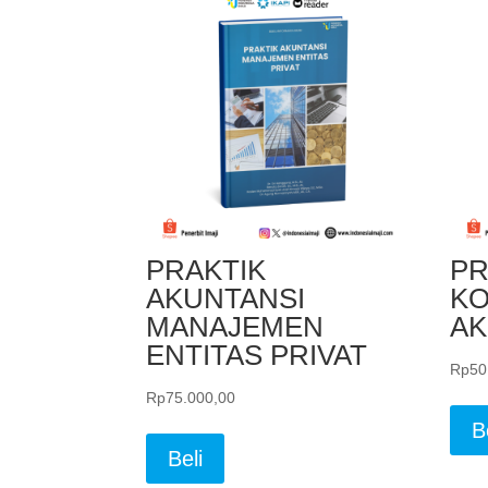
PRAKTIK
PR
AKUNTANSI
K
MANAJEMEN
AK
ENTITAS PRIVAT
Rp
50
Rp
75.000,00
B
Beli