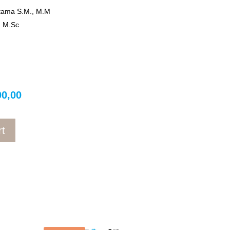
tama S.M., M.M
, M.Sc
l
Current
00,00
price
is:
0,00.
Rp70.000,00.
rt