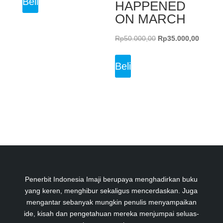
Beli
HAPPENED
ON MARCH
Original
Current
Rp
50.000,00
Rp
35.000,00
price
price
was:
is:
Beli
Rp50.000,00.
Rp35.0
Penerbit Indonesia Imaji berupaya menghadirkan buku
yang keren, menghibur sekaligus mencerdaskan. Juga
mengantar sebanyak mungkin penulis menyampaikan
ide, kisah dan pengetahuan mereka menjumpai seluas-