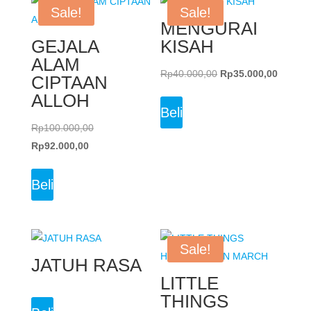
Sale!
Sale!
MENGURAI
GEJALA
KISAH
ALAM
Original
Current
Rp
40.000,00
Rp
35.000,00
CIPTAAN
price
price
ALLOH
was:
is:
Beli
Original
Rp40.000,00.
Rp35.0
Rp
100.000,00
Current
price
Rp
92.000,00
price
was:
is:
Rp100.000,00.
Beli
Rp92.000,00.
Sale!
JATUH RASA
LITTLE
THINGS