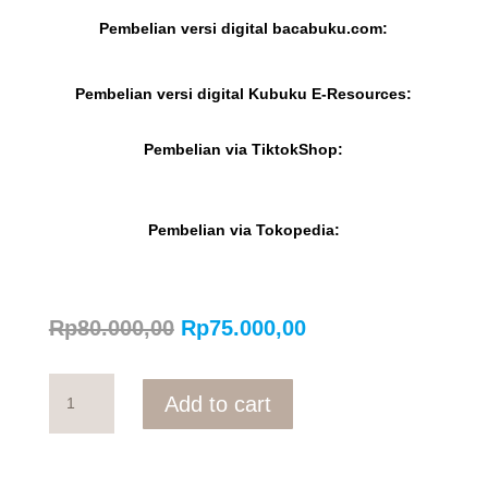
Pembelian versi digital bacabuku.com:
Pembelian versi digital Kubuku E-Resources:
Pembelian via TiktokShop:
Pembelian via Tokopedia:
Original
Current
Rp
80.000,00
Rp
75.000,00
price
price
was:
is:
Wasiat
Rp80.000,00.
Rp75.000,00.
Add to cart
Nabi
Kepada
Ibnu
Abbas: