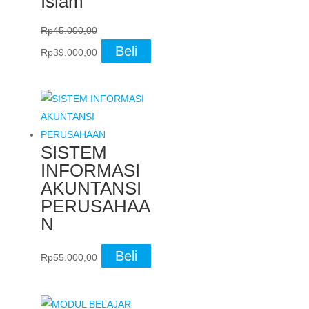
Islam
Rp
45.000,00
Original
Current
Beli
Rp
39.000,00
price
price
was:
is:
Rp45.000,00.
Rp39.000,00.
SISTEM
INFORMASI
AKUNTANSI
PERUSAHAA
N
Beli
Rp
55.000,00