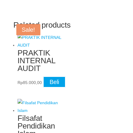
Kunci
Pendidikan
Akhlak
Related products
dan
Sale!
Sale!
Jiwa
quantity
PRAKTIK
INTERNAL
AUDIT
Beli
Rp
85.000,00
Filsafat
Pendidikan