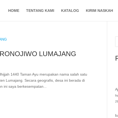
HOME
TENTANG KAMI
KATALOG
KIRIM NASKAH
 PRONOJIWO LUMAJANG
zulhijjah 1440 Taman Ayu merupakan nama salah satu
en Lumajang. Secara geografis, desa ini berada di
n ini saya berkesempatan...
A
by
29
b