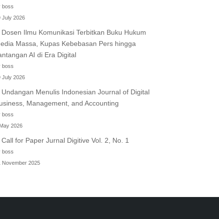
 boss
 July 2026
Dosen Ilmu Komunikasi Terbitkan Buku Hukum
edia Massa, Kupas Kebebasan Pers hingga
antangan AI di Era Digital
 boss
 July 2026
Undangan Menulis Indonesian Journal of Digital
usiness, Management, and Accounting
 boss
 May 2026
Call for Paper Jurnal Digitive Vol. 2, No. 1
 boss
1 November 2025