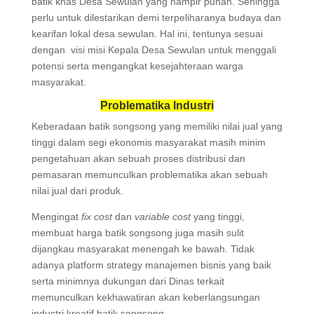
batik khas Desa Sewulan yang hampir punah. Sehingga
perlu untuk dilestarikan demi terpeliharanya budaya dan
kearifan lokal desa sewulan. Hal ini, tentunya sesuai
dengan visi misi Kepala Desa Sewulan untuk menggali
potensi serta mengangkat kesejahteraan warga
masyarakat.
Problematika Industri
Keberadaan batik songsong yang memiliki nilai jual yang
tinggi dalam segi ekonomis masyarakat masih minim
pengetahuan akan sebuah proses distribusi dan
pemasaran memunculkan problematika akan sebuah
nilai jual dari produk.
Mengingat
fix cost
dan
variable cost
yang tinggi,
membuat harga batik songsong juga masih sulit
dijangkau masyarakat menengah ke bawah. Tidak
adanya platform strategy manajemen bisnis yang baik
serta minimnya dukungan dari Dinas terkait
memunculkan kekhawatiran akan keberlangsungan
industri kreatif batik songsong.