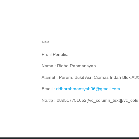
*****
Profil Penulis:
Nama : Ridho Rahmansyah
Alamat : Perum. Bukit Asri Ciomas Indah Blok A3
Email :
ridhorahmansyah06@gmail.com
No.tlp : 089517751652[/vc_column_text][/vc_colu