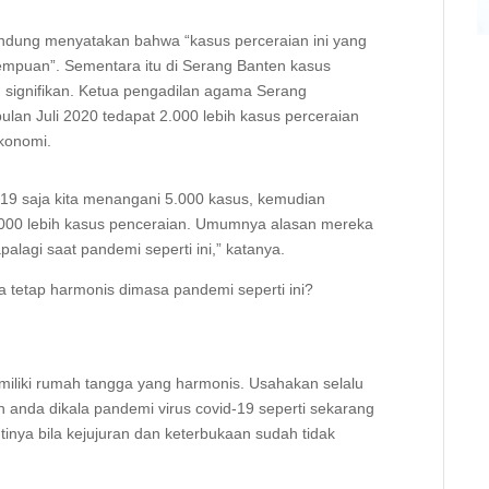
ndung menyatakan bahwa “kasus perceraian ini yang
rempuan”. Sementara itu di Serang Banten kasus
 signifikan. Ketua pengadilan agama Serang
an Juli 2020 tedapat 2.000 lebih kasus perceraian
konomi.
019 saja kita menangani 5.000 kasus, kemudian
2.000 lebih kasus penceraian. Umumnya alasan mereka
alagi saat pandemi seperti ini,” katanya.
a tetap harmonis dimasa pandemi seperti ini?
miliki rumah tangga yang harmonis. Usahakan selalu
 anda dikala pandemi virus covid-19 seperti sekarang
tinya bila kejujuran dan keterbukaan sudah tidak