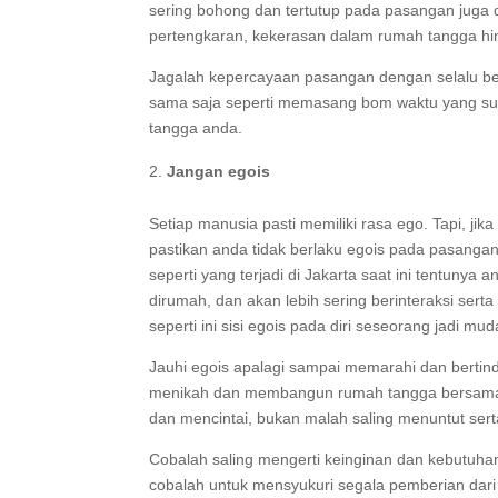
sering bohong dan tertutup pada pasangan juga 
pertengkaran, kekerasan dalam rumah tangga hi
Jagalah kepercayaan pasangan dengan selalu b
sama saja seperti memasang bom waktu yang s
tangga anda.
Jangan egois
Setiap manusia pasti memiliki rasa ego. Tapi, j
pastikan anda tidak berlaku egois pada pasanga
seperti yang terjadi di Jakarta saat ini tentuny
dirumah, dan akan lebih sering berinteraksi se
seperti ini sisi egois pada diri seseorang jadi m
Jauhi egois apalagi sampai memarahi dan bertin
menikah dan membangun rumah tangga bersama 
dan mencintai, bukan malah saling menuntut se
Cobalah saling mengerti keinginan dan kebutuha
cobalah untuk mensyukuri segala pemberian dar