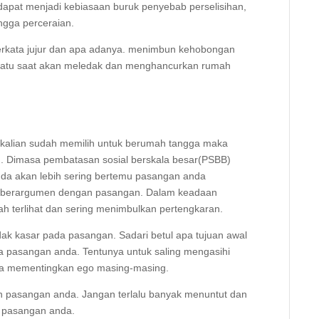
dapat menjadi kebiasaan buruk penyebab perselisihan,
ngga perceraian.
erkata jujur dan apa adanya. menimbun kehobongan
uatu saat akan meledak dan menghancurkan rumah
ika kalian sudah memilih untuk berumah tangga maka
n. Dimasa pembatasan sosial berskala besar(PSBB)
a anda akan lebih sering bertemu pasangan anda
rta berargumen dengan pasangan. Dalam keadaan
udah terlihat dan sering menimbulkan pertengkaran.
dak kasar pada pasangan. Sadari betul apa tujuan awal
pasangan anda. Tentunya untuk saling mengasihi
rta mementingkan ego masing-masing.
n pasangan anda. Jangan terlalu banyak menuntut dan
i pasangan anda.