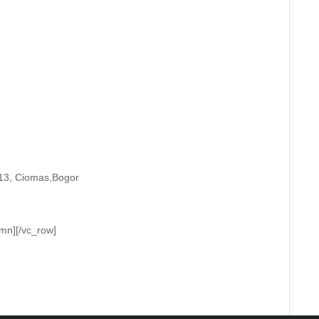
/13, Ciomas,Bogor
mn][/vc_row]