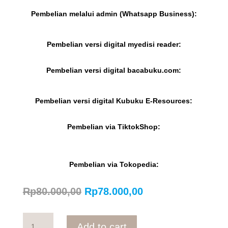
Pembelian melalui admin (Whatsapp Business):
Pembelian versi digital myedisi reader:
Pembelian versi digital bacabuku.com:
Pembelian versi digital Kubuku E-Resources:
Pembelian via TiktokShop:
Pembelian via Tokopedia:
Original
Current
Rp
80.000,00
Rp
78.000,00
price
price
was:
is:
Strategic
Rp80.000,00.
Rp78.000,00.
Add to cart