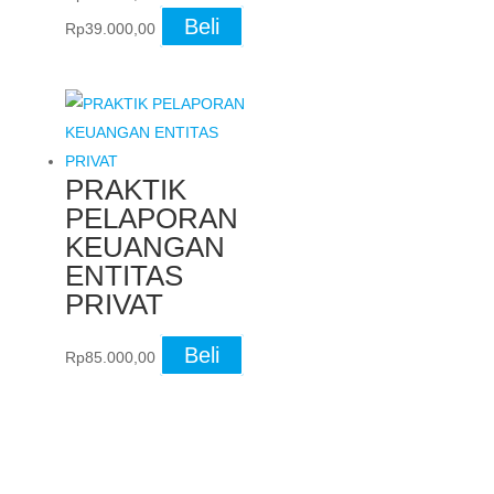
Original
Current
Beli
Rp
39.000,00
price
price
was:
is:
Rp45.000,00.
Rp39.000,00.
PRAKTIK
PELAPORAN
KEUANGAN
ENTITAS
PRIVAT
Beli
Rp
85.000,00