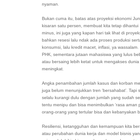
nyaman. ⁣
Bukan cuma itu, batas atas proyeksi ekonomi Juni
kisaran satu persen, membuat kita tetap dihantu
minus, ini juga yang kapan hari tak lihat di pro
bahkan resesi lalu ndak ada proses produksi ser
konsumsi, lalu kredit macet, inflasi, ya wassala
PHK, sementara jutaan mahasiswa yang lulus beb
atau bersaing lebih ketat untuk mengakses dunia
meningkat. ⁣
Angka penambahan jumlah kasus dan korban menin
juga belum menunjukkan tren ‘bersahabat’. Tapi 
selalu kurangi dulu dengan jumlah yang sudah sem
tentu menipu dan bisa menimbulkan ‘rasa aman 
orang-orang yang tertular bisa dan kebanyakan b
Resiliensi, ketangguhan dan kemampuan kita berad
atau perubahan dunia kerja dan model bisnis yan