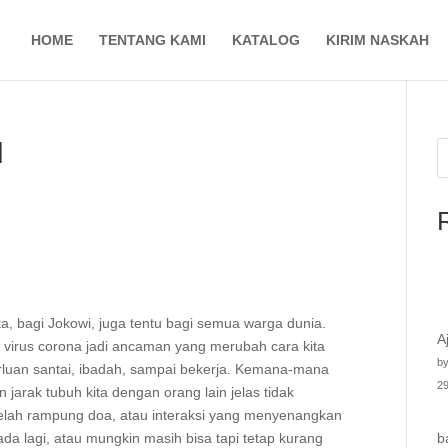
HOME
TENTANG KAMI
KATALOG
KIRIM NASKAH
I
ita, bagi Jokowi, juga tentu bagi semua warga dunia.
A
n virus corona jadi ancaman yang merubah cara kita
by
erluan santai, ibadah, sampai bekerja. Kemana-mana
29
arak tubuh kita dengan orang lain jelas tidak
telah rampung doa, atau interaksi yang menyenangkan
 ada lagi, atau mungkin masih bisa tapi tetap kurang
b