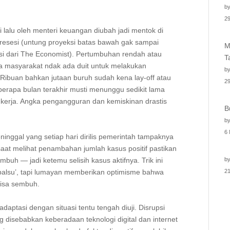
by
29
 lalu oleh menteri keuangan diubah jadi mentok di
i resesi (untung proyeksi batas bawah gak sampai
M
yeksi dari The Economist). Pertumbuhan rendah atau
T
ta masyarakat ndak ada duit untuk melakukan
by
m. Ribuan bahkan jutaan buruh sudah kena lay-off atau
29
erapa bulan terakhir musti menunggu sedikit lama
 kerja. Angka pengangguran dan kemiskinan drastis
B
by
6
ggal yang setiap hari dirilis pemerintah tampaknya
saat melihat penambahan jumlah kasus positif pastikan
buh — jadi ketemu selisih kasus aktifnya. Trik ini
by
palsu’, tapi lumayan memberikan optimisme bahwa
2
isa sembuh. ⁣
aptasi dengan situasi tentu tengah diuji. Disrupsi
g disebabkan keberadaan teknologi digital dan internet