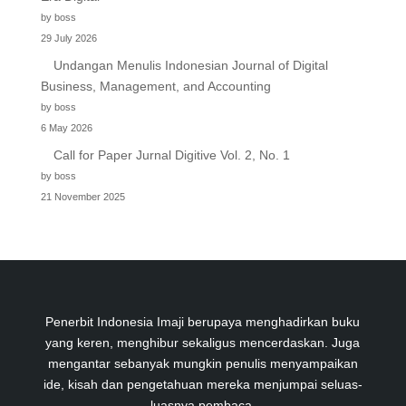
by boss
29 July 2026
Undangan Menulis Indonesian Journal of Digital
Business, Management, and Accounting
by boss
6 May 2026
Call for Paper Jurnal Digitive Vol. 2, No. 1
by boss
21 November 2025
Penerbit Indonesia Imaji berupaya menghadirkan buku
yang keren, menghibur sekaligus mencerdaskan. Juga
mengantar sebanyak mungkin penulis menyampaikan
ide, kisah dan pengetahuan mereka menjumpai seluas-
luasnya pembaca.