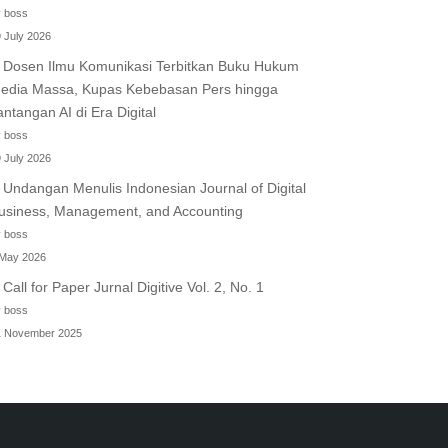
 boss
 July 2026
Dosen Ilmu Komunikasi Terbitkan Buku Hukum
edia Massa, Kupas Kebebasan Pers hingga
antangan AI di Era Digital
 boss
 July 2026
Undangan Menulis Indonesian Journal of Digital
usiness, Management, and Accounting
 boss
 May 2026
Call for Paper Jurnal Digitive Vol. 2, No. 1
 boss
1 November 2025