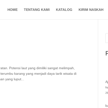
HOME
TENTANG KAMI
KATALOG
KIRIM NASKAH
tan. Potensi laut yang dimiliki sangat melimpah,
s terumbu karang yang menjadi daya tarik wisata di
an yang luput...
A
by
29
b