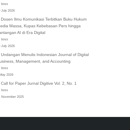
 boss
 July 2026
Dosen Ilmu Komunikasi Terbitkan Buku Hukum
edia Massa, Kupas Kebebasan Pers hingga
antangan AI di Era Digital
 boss
 July 2026
Undangan Menulis Indonesian Journal of Digital
usiness, Management, and Accounting
 boss
 May 2026
Call for Paper Jurnal Digitive Vol. 2, No. 1
 boss
1 November 2025