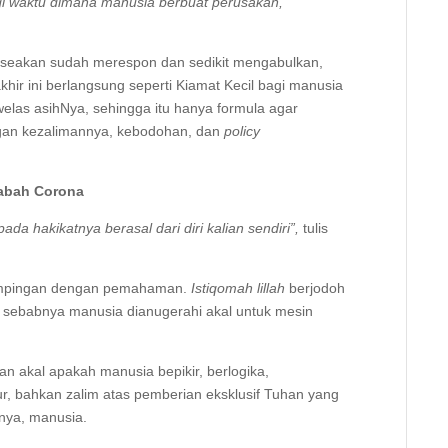
gi waktu dimana manusia berbuat perusakan,
an seakan sudah merespon dan sedikit mengabulkan,
hir ini berlangsung seperti Kiamat Kecil bagi manusia
elas asihNya, sehingga itu hanya formula agar
ngan kezalimannya, kebodohan, dan
policy
abah Corona
da hakikatnya berasal dari diri kalian sendiri”,
tulis
dampingan dengan pemahaman.
Istiqomah lillah
berjodoh
ah sebabnya manusia dianugerahi akal untuk mesin
n akal apakah manusia bepikir, berlogika,
r, bahkan zalim atas pemberian eksklusif Tuhan yang
nya, manusia.