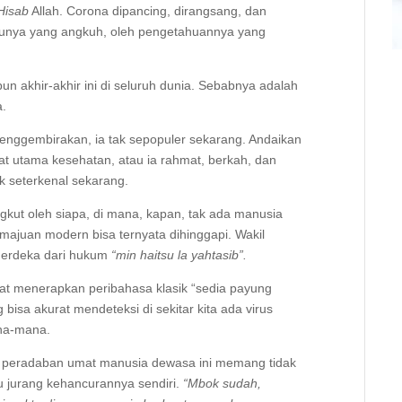
Hisab
Allah. Corona dipancing, dirangsang, dan
lmunya yang angkuh, oleh pengetahuannya yang
.
un akhir-akhir ini di seluruh dunia. Sebabnya adalah
a.
nggembirakan, ia tak sepopuler sekarang. Andaikan
, zat utama kesehatan, atau ia rahmat, berkah, dan
k seterkenal sekarang.
gkut oleh siapa, di mana, kapan, tak ada manusia
majuan modern bisa ternyata dihinggapi. Wakil
 merdeka dari hukum
“min haitsu la yahtasib”
.
t menerapkan peribahasa klasik “sedia payung
isa akurat mendeteksi di sekitar kita ada virus
ana-mana.
n peradaban umat manusia dewasa ini memang tidak
u jurang kehancurannya sendiri.
“Mbok sudah,