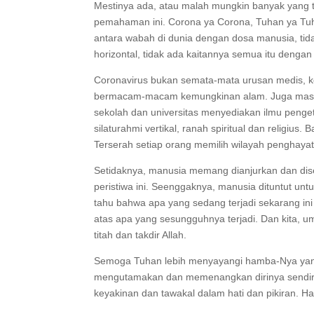
Mestinya ada, atau malah mungkin banyak yang t
pemahaman ini. Corona ya Corona, Tuhan ya Tuh
antara wabah di dunia dengan dosa manusia, tida
horizontal, tidak ada kaitannya semua itu denga
Coronavirus bukan semata-mata urusan medis, k
bermacam-macam kemungkinan alam. Juga masalah
sekolah dan universitas menyediakan ilmu penget
silaturahmi vertikal, ranah spiritual dan religiu
Terserah setiap orang memilih wilayah penghaya
Setidaknya, manusia memang dianjurkan dan di
peristiwa ini. Seenggaknya, manusia dituntut unt
tahu bahwa apa yang sedang terjadi sekarang ini
atas apa yang sesungguhnya terjadi. Dan kita, u
titah dan takdir Allah.
Semoga Tuhan lebih menyayangi hamba-Nya yan
mengutamakan dan memenangkan dirinya sendir
keyakinan dan tawakal dalam hati dan pikiran. H