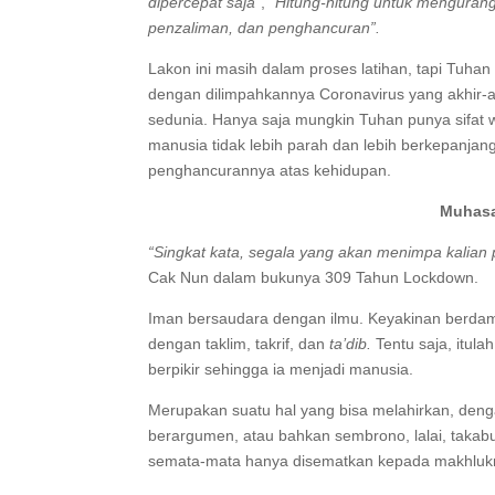
dipercepat saja”
,
“Hitung-hitung untuk menguran
penzaliman, dan penghancuran”.
Lakon ini masih dalam proses latihan, tapi Tuh
dengan dilimpahkannya Coronavirus yang akhir-ak
sedunia. Hanya saja mungkin Tuhan punya sifat w
manusia tidak lebih parah dan lebih berkepanja
penghancurannya atas kehidupan.
Muhas
“Singkat kata, segala yang akan menimpa kalian pa
Cak Nun dalam bukunya 309 Tahun Lockdown.
Iman bersaudara dengan ilmu. Keyakinan ber
dengan taklim, takrif, dan
ta’dib.
Tentu saja, itul
berpikir sehingga ia menjadi manusia.
Merupakan suatu hal yang bisa melahirkan, denga
berargumen, atau bahkan sembrono, lalai, takabu
semata-mata hanya disematkan kepada makhluk