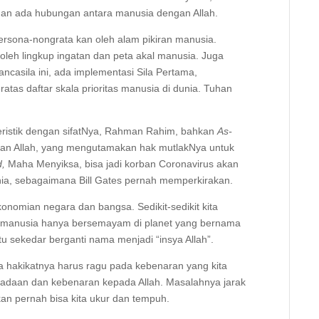
nan ada hubungan antara manusia dengan Allah.
ersona-nongrata kan oleh alam pikiran manusia.
oleh lingkup ingatan dan peta akal manusia. Juga
ncasila ini, ada implementasi Sila Pertama,
tas daftar skala prioritas manusia di dunia. Tuhan
eristik dengan sifatNya, Rahman Rahim, bahkan
As-
an Allah, yang mengutamakan hak mutlakNya untuk
d,
Maha Menyiksa, bisa jadi korban Coronavirus akan
nia, sebagaimana Bill Gates pernah memperkirakan.
konomian negara dan bangsa. Sedikit-sedikit kita
si manusia hanya bersemayam di planet yang bernama
tu sekedar berganti nama menjadi “insya Allah”.
kita hakikatnya harus ragu pada kebenaran yang kita
eradaan dan kebenaran kepada Allah. Masalahnya jarak
kan pernah bisa kita ukur dan tempuh.