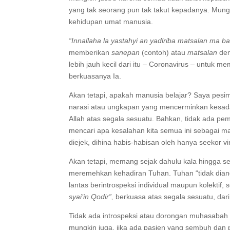
yang tak seorang pun tak takut kepadanya. Mung
kehidupan umat manusia.
“Innallaha la yastahyi an yadlriba matsalan ma b
memberikan
sanepan
(contoh) atau
matsalan
den
lebih jauh kecil dari itu – Coronavirus – untuk 
berkuasanya Ia.
Akan tetapi, apakah manusia belajar? Saya pesim
narasi atau ungkapan yang mencerminkan kesada
Allah atas segala sesuatu. Bahkan, tidak ada 
mencari apa kesalahan kita semua ini sebagai m
diejek, dihina habis-habisan oleh hanya seekor v
Akan tetapi, memang sejak dahulu kala hingga 
meremehkan kehadiran Tuhan. Tuhan “tidak diang
lantas berintrospeksi individual maupun kolektif, 
syai’in Qodir”,
berkuasa atas segala sesuatu, dar
Tidak ada introspeksi atau dorongan muhasaba
mungkin juga, jika ada pasien yang sembuh dan p