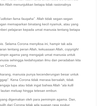
kin Allah menunjukkan betapa tidak rasionalnya
a’udlotan fama fauqaha”.
Allah tidak segan-segan
gan memaparkan binatang kecil nyamuk, atau yang
memberi pelajaran kepada umat manusia tentang betapa
is. Selama Corona menyiksa ini, hampir tak ada
ran tentang peran Allah, kekuasaan Allah,
copyright
pemimpin agama yang mengajak umat manusia untuk
anusia sehingga kedahsyatan ilmu dan peradaban kita
irus Corona.
sekarang, manusia punya kecenderungan besar untuk
gap”. Kena Corona tidak merasa bersalah, tidak
sengaja lupa atau tidak ingat bahwa Allah “
ala kulli
i lautan meluap hingga tetesan embun.
h yang digemakan oleh para pemimpin agama. Dan,
ulih dari Corona tidak ada suasan rasa syukur,