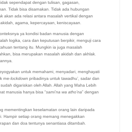
idak sependapat dengan tulisan, gagasan,
an. Tidak bisa disamakan. Tidak ada hubungan
k akan ada relasi antara masalah vertikal dengan
n akidah, agama, kepercayaan, keniscayaan.
onteksnya ya kondisi badan manusia dengan
 logika, cara dan keputusan berpikir, menguji cara
ahuan tentang itu. Mungkin ia juga masalah
s. Bahkan, bisa merupakan masalah akidah dan akhlak.
tannya.
seyogyakan untuk memahami, menyadari, menghayati
uk me-
lockdown
pribadinya untuk tawadhu’, sadar dan
 sudah digariskan oleh Allah. Allah yang Maha Lebih
mat manusia hanya bisa “
sami’na wa atho’na
” dengan
g mementingkan keselamatan orang lain daripada
i. Hampir setiap orang memang menegakkan
arapan dan doa tentunya senantiasa ditambah.