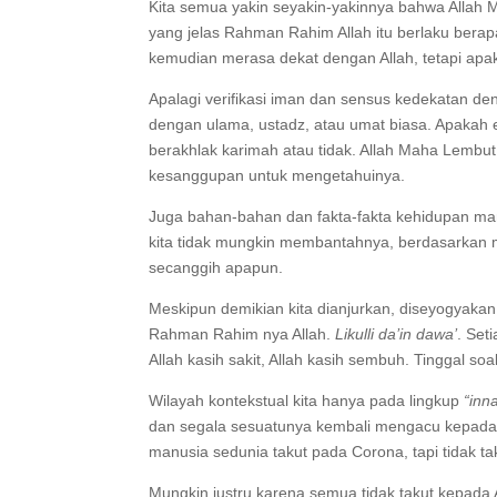
Kita semua yakin seyakin-yakinnya bahwa Allah 
yang jelas Rahman Rahim Allah itu berlaku berapa
kemudian merasa dekat dengan Allah, tetapi apak
Apalagi verifikasi iman dan sensus kedekatan den
dengan ulama, ustadz, atau umat biasa. Apakah e
berakhlak karimah atau tidak. Allah Maha Lembut
kesanggupan untuk mengetahuinya.
Juga bahan-bahan dan fakta-fakta kehidupan man
kita tidak mungkin membantahnya, berdasarkan 
secanggih apapun.
Meskipun demikian kita dianjurkan, diseyogyaka
Rahman Rahim nya Allah.
Likulli da’in dawa’
. Set
Allah kasih sakit, Allah kasih sembuh. Tinggal soa
Wilayah kontekstual kita hanya pada lingkup
“inna
dan segala sesuatunya kembali mengacu kepada 
manusia sedunia takut pada Corona, tapi tidak ta
Mungkin justru karena semua tidak takut kepada A