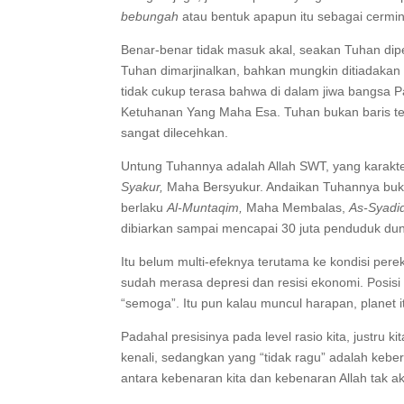
bebungah
atau bentuk apapun itu sebagai cermi
Benar-benar tidak masuk akal, seakan Tuhan dip
Tuhan dimarjinalkan, bahkan mungkin ditiadakan 
tidak cukup terasa bahwa di dalam jiwa bangsa Pa
Ketuhanan Yang Maha Esa. Tuhan bukan baris tera
sangat dilecehkan.
Untung Tuhannya adalah Allah SWT, yang karakt
Syakur,
Maha Bersyukur. Andaikan Tuhannya buk
berlaku
Al-Muntaqim,
Maha Membalas,
As-Syadi
dibiarkan sampai mencapai 30 juta penduduk du
Itu belum multi-efeknya terutama ke kondisi pere
sudah merasa depresi dan resisi ekonomi. Posi
“semoga”. Itu pun kalau muncul harapan, planet i
Padahal presisinya pada level rasio kita, justru 
kenali, sedangkan yang “tidak ragu” adalah keb
antara kebenaran kita dan kebenaran Allah tak a