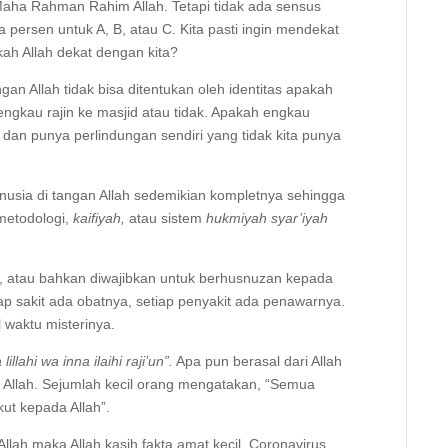
Maha Rahman Rahim Allah. Tetapi tidak ada sensus
 persen untuk A, B, atau C. Kita pasti ingin mendekat
ah Allah dekat dengan kita?
gan Allah tidak bisa ditentukan oleh identitas apakah
ngkau rajin ke masjid atau tidak. Apakah engkau
 dan punya perlindungan sendiri yang tidak kita punya
usia di tangan Allah sedemikian kompletnya sehingga
metodologi,
kaifiyah,
atau sistem
hukmiyah syar’iyah
n, atau bahkan diwajibkan untuk berhusnuzan kepada
iap sakit ada obatnya, setiap penyakit ada penawarnya.
l waktu misterinya.
 lillahi wa inna ilaihi raji’un”.
Apa pun berasal dari Allah
Allah. Sejumlah kecil orang mengatakan, “Semua
kut kepada Allah”.
llah maka Allah kasih fakta amat kecil, Coronavirus,