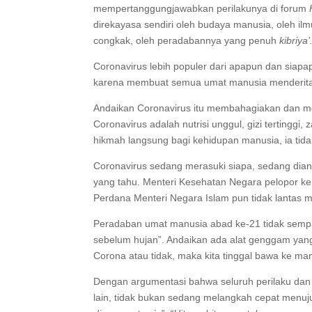
mempertanggungjawabkan perilakunya di forum
direkayasa sendiri oleh budaya manusia, oleh i
congkak, oleh peradabannya yang penuh
kibriya’
Coronavirus lebih populer dari apapun dan siapap
karena membuat semua umat manusia menderit
Andaikan Coronavirus itu membahagiakan dan me
Coronavirus adalah nutrisi unggul, gizi tertinggi
hikmah langsung bagi kehidupan manusia, ia tida
Coronavirus sedang merasuki siapa, sedang dian
yang tahu. Menteri Kesehatan Negara pelopor ke
Perdana Menteri Negara Islam pun tidak lantas
Peradaban umat manusia abad ke-21 tidak sempa
sebelum hujan”. Andaikan ada alat genggam yang b
Corona atau tidak, maka kita tinggal bawa ke m
Dengan argumentasi bahwa seluruh perilaku da
lain, tidak bukan sedang melangkah cepat menuj