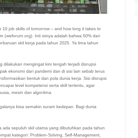
10 job skills of tomorrow – and how long it takes to
m (weforum.org). Inti isinya adalah bahwa 50% dari
rbaruan skil kerja pada tahun 2025. Ya lima tahun
g dilakukan mengingat kini tengah terjadi disrupsi
mpak ekonomi dari pandemi dan di sisi lain sebab terus
formasikan bentuk dan pola dunia kerja. Sisi disrupsi
apai level kompetensi serta skill tertentu, agar
usia, mesin dan algoritma.⁣
egalanya bisa semakin suram kedepan. Bagi dunia
nya ada sepuluh skil utama yang dibutuhkan pada tahun
m empat kategori: Problem-Solving, Self-Management,