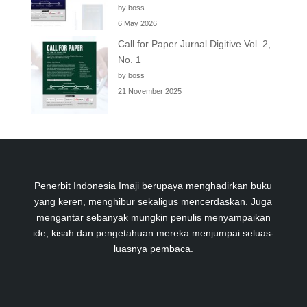
by boss
6 May 2026
Call for Paper Jurnal Digitive Vol. 2,
No. 1
by boss
21 November 2025
Penerbit Indonesia Imaji berupaya menghadirkan buku
yang keren, menghibur sekaligus mencerdaskan. Juga
mengantar sebanyak mungkin penulis menyampaikan
ide, kisah dan pengetahuan mereka menjumpai seluas-
luasnya pembaca.