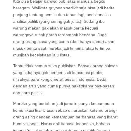
Kita bisa belajar bahwa: publisitas manusia begitu
beragam. Walikota guyonan sedikit saja bisa jadi berita
panjang tentang pemilu dua tahun lagi, berisi analisa-
analisa politik (yang sering gak jelas). Sedang ibu
warung makan gak akan masuk berita kecuali
warungnya rusak parah terdampak bencana. Juga
orang-orang biasa yang cuma (dan hanya cuma) akan
masuk berita saat mereka jadi kriminal atau tertimpa
musibah kecelakaan lalu lintas.
Tentu tidak semua suka publisitas. Banyak orang sukses
yang hidupnya gak pengen jadi konsumsi publik,
misalnya para konglomerat besar Indonesia. Beda
dengan artis yang cuma punya bakat/karya pas-pasan
dan para politisi.
Mereka yang bertahan jadi jurnalis punya kemampuan
komunikasi luar biasa, sebab diharuskan ketemu orang-
orang asing dengan kemampuan berbahasa yang ibarat
bumi vs langit. Harus ahli bahasa Indonesia, bahasa
inggris (misal untuk interview dengan pelatih Arema),