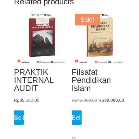
Related products
Sale!
PRAKTIK
Filsafat
INTERNAL
Pendidikan
AUDIT
Islam
Original
Current
Rp
85.000,00
Rp
45.000,00
Rp
39.000,00
price
price
was:
is:
Beli
Beli
Rp45.000,00.
Rp39.0