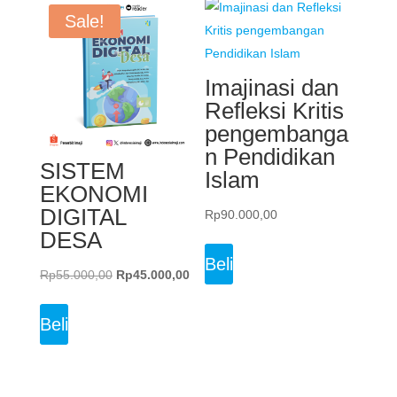
Sale!
Imajinasi dan
Refleksi Kritis
pengembanga
n Pendidikan
SISTEM
Islam
EKONOMI
DIGITAL
Rp
90.000,00
DESA
Beli
Original
Current
Rp
55.000,00
Rp
45.000,00
price
price
was:
is:
Beli
Rp55.000,00.
Rp45.000,00.