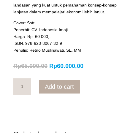
landasan yang kuat untuk pemahaman konsep-konsep
lanjutan dalam mempelajari ekonomi lebih lanjut.
Cover: Soft
Penerbit: CV. Indonesia Imaji
Harga: Rp. 60.000,-
ISBN: 978-623-8067-32-9
Penulis: Retno Muslinawati, SE, MM
Original
Current
Rp
65.000,00
Rp
60.000,00
price
price
was:
is:
MATEMATIKA
Rp65.000,00.
Rp60.000,00.
Add to cart
EKONOMI
2
quantity