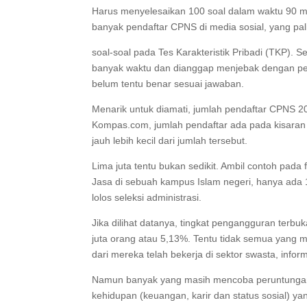
Harus menyelesaikan 100 soal dalam waktu 90 me
banyak pendaftar CPNS di media sosial, yang pal
soal-soal pada Tes Karakteristik Pribadi (TKP).
banyak waktu dan dianggap menjebak dengan per
belum tentu benar sesuai jawaban.
Menarik untuk diamati, jumlah pendaftar CPNS 20
Kompas.com, jumlah pendaftar ada pada kisaran 
jauh lebih kecil dari jumlah tersebut.
Lima juta tentu bukan sedikit. Ambil contoh pad
Jasa di sebuah kampus Islam negeri, hanya ada 
lolos seleksi administrasi.
Jika dilihat datanya, tingkat pengangguran terbu
juta orang atau 5,13%. Tentu tidak semua yang
dari mereka telah bekerja di sektor swasta, info
Namun banyak yang masih mencoba peruntungan
kehidupan (keuangan, karir dan status sosial) ya