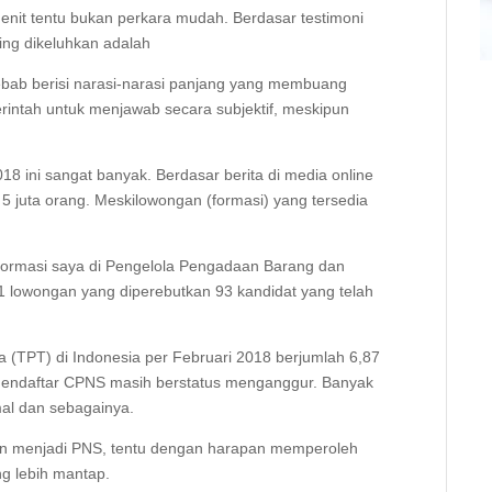
nit tentu bukan perkara mudah. Berdasar testimoni
ing dikeluhkan adalah
 Sebab berisi narasi-narasi panjang yang membuang
intah untuk menjawab secara subjektif, meskipun
18 ini sangat banyak. Berdasar berita di media online
5 juta orang. Meskilowongan (formasi) yang tersedia
a formasi saya di Pengelola Pengadaan Barang dan
1 lowongan yang diperebutkan 93 kandidat yang telah
ka (TPT) di Indonesia per Februari 2018 berjumlah 6,87
 mendaftar CPNS masih berstatus menganggur. Banyak
rmal dan sebagainya.
 menjadi PNS, tentu dengan harapan memperoleh
ng lebih mantap.