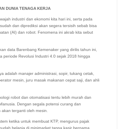
AN DUNIA TENAGA KERJA
ajah industri dan ekonomi kita hari ini, serta pada
udah dan diprediksi akan segera tersisih sebab bisa
uatan (AI) dan robot. Fenomena ini akrab kita sebut
an data Barenbang Kemenaker yang dirilis tahun ini,
periode Revolusi Industri 4.0 sejak 2018 hingga
a adalah manajer administrasi, sopir, tukang cetak,
perator mesin, juru masak makanan cepat saji, dan ahli
nologi robot dan otomatisasi tentu lebih murah dan
Manusia. Dengan segala potensi curang dan
 akan terganti oleh mesin.
istem ketika untuk membuat KTP, mengurus pajak
mudah belanja di minimarket tanpa kasir bernama