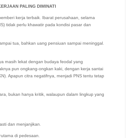
KERJAAN PALING DIMINATI
emberi kerja terbaik. Ibarat perusahaan, selama
S) tidak perlu khawatir pada kondisi pasar dan
sampai tua, bahkan uang pensiuan sampai meninggal.
nya masih lekat dengan budaya feodal yang
knya pun ongkang-ongkan kaki, dengan kerja santai
N). Apapun citra negatifnya, menjadi PNS tentu tetap
ara, bukan hanya kritik, walaupun dalam lingkup yang
asti dan menjanjikan.
erutama di pedesaan.