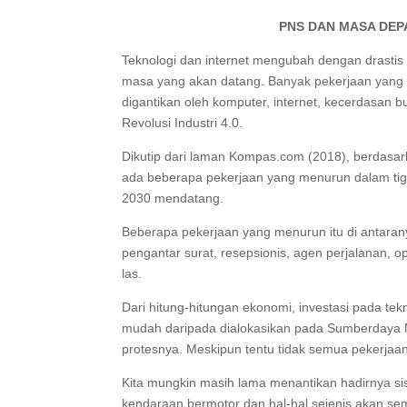
PNS DAN MASA DEP
Teknologi dan internet mengubah dengan drastis w
masa yang akan datang. Banyak pekerjaan yang s
digantikan oleh komputer, internet, kecerdasan b
Revolusi Industri 4.0.
Dikutip dari laman Kompas.com (2018), berdasark
ada beberapa pekerjaan yang menurun dalam tiga 
2030 mendatang.
Beberapa pekerjaan yang menurun itu di antarany
pengantar surat, resepsionis, agen perjalanan, o
las.
Dari hitung-hitungan ekonomi, investasi pada tek
mudah daripada dialokasikan pada Sumberdaya 
protesnya. Meskipun tentu tidak semua pekerjaan
Kita mungkin masih lama menantikan hadirnya s
kendaraan bermotor dan hal-hal sejenis akan se