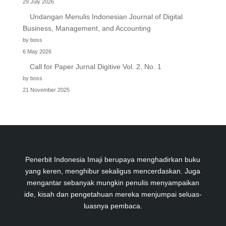
29 July 2026
Undangan Menulis Indonesian Journal of Digital
Business, Management, and Accounting
by boss
6 May 2026
Call for Paper Jurnal Digitive Vol. 2, No. 1
by boss
21 November 2025
Penerbit Indonesia Imaji berupaya menghadirkan buku
yang keren, menghibur sekaligus mencerdaskan. Juga
mengantar sebanyak mungkin penulis menyampaikan
ide, kisah dan pengetahuan mereka menjumpai seluas-
luasnya pembaca.