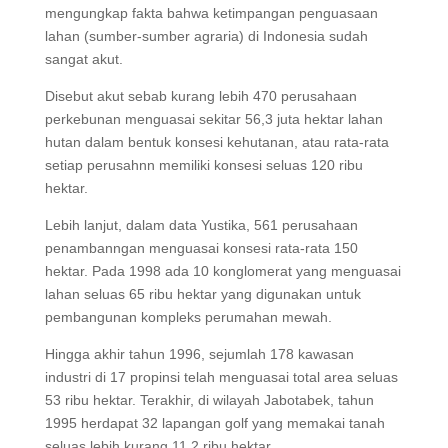
mengungkap fakta bahwa ketimpangan penguasaan
lahan (sumber-sumber agraria) di Indonesia sudah
sangat akut.
Disebut akut sebab kurang lebih 470 perusahaan
perkebunan menguasai sekitar 56,3 juta hektar lahan
hutan dalam bentuk konsesi kehutanan, atau rata-rata
setiap perusahnn memiliki konsesi seluas 120 ribu
hektar.
Lebih lanjut, dalam data Yustika, 561 perusahaan
penambanngan menguasai konsesi rata-rata 150
hektar. Pada 1998 ada 10 konglomerat yang menguasai
lahan seluas 65 ribu hektar yang digunakan untuk
pembangunan kompleks perumahan mewah.
Hingga akhir tahun 1996, sejumlah 178 kawasan
industri di 17 propinsi telah menguasai total area seluas
53 ribu hektar. Terakhir, di wilayah Jabotabek, tahun
1995 herdapat 32 lapangan golf yang memakai tanah
seluas lebih kurang 11,2 ribu hektar.