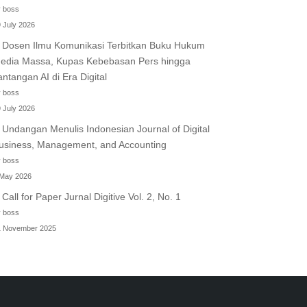
 boss
 July 2026
Dosen Ilmu Komunikasi Terbitkan Buku Hukum
edia Massa, Kupas Kebebasan Pers hingga
antangan AI di Era Digital
 boss
 July 2026
Undangan Menulis Indonesian Journal of Digital
usiness, Management, and Accounting
 boss
 May 2026
Call for Paper Jurnal Digitive Vol. 2, No. 1
 boss
1 November 2025