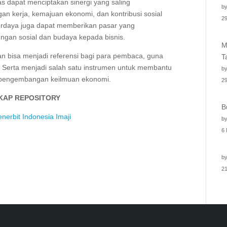
as dapat menciptakan sinergi yang saling
by
n kerja, kemajuan ekonomi, dan kontribusi sosial
29
berdaya juga dapat memberikan pasar yang
kungan sosial dan budaya kepada bisnis.
M
an bisa menjadi referensi bagi para pembaca, guna
T
 Serta menjadi salah satu instrumen untuk membantu
by
n pengembangan keilmuan ekonomi.
29
KAP REPOSITORY
B
nerbit Indonesia Imaji
by
6
by
2