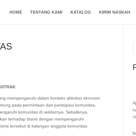
HOME
TENTANG KAMI
KATALOG
KIRIM NASKAH
TAS
BSTRAK
ling mempengaruhi dalam konteks aktivitas ekonomi.
A
antung pada permintaan dan partisipasi komunitas,
by
garuhi komunitas di sekitarnya. Sebaliknya,
29
ikan terhadap bisnis dengan mempengaruhi
bisnis tersebut di kalangan anggota komunitas.
b