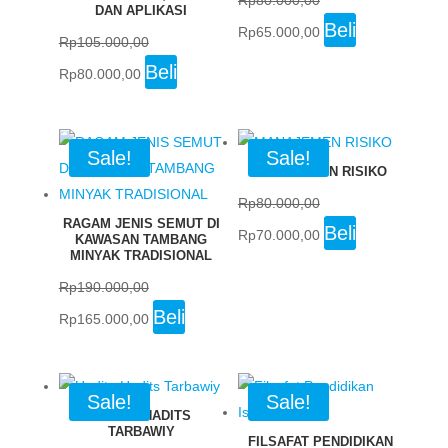
Rp
80.000,00
DAN APLIKASI
Original
Current
Beli
Rp
65.000,00
Rp
105.000,00
price
price
Original
Current
Beli
Rp
80.000,00
was:
is:
price
price
Rp80.000,00.
Rp65.000,00.
was:
is:
Rp105.000,00.
Rp80.000,00.
Sale!
Sale!
MANAJEMEN RISIKO
Rp
80.000,00
RAGAM JENIS SEMUT DI
Original
Current
Beli
Rp
70.000,00
KAWASAN TAMBANG
price
price
MINYAK TRADISIONAL
was:
is:
Rp
190.000,00
Rp80.000,00.
Rp70.000,00.
Original
Current
Beli
Rp
165.000,00
price
price
was:
is:
Rp190.000,00.
Rp165.000,00.
Sale!
Sale!
HADITS-HADITS
TARBAWIY
FILSAFAT PENDIDIKAN