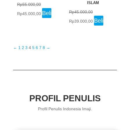
ISLAM
Rp
55.000,00
Original
Current
Rp
45.000,00
Beli
Rp
45.000,00
price
price
Original
Current
Beli
Rp
39.000,00
was:
is:
price
price
Rp55.000,00.
Rp45.000,00.
was:
is:
Rp45.000,00.
Rp39.000,00.
←
1
2
3
4
5
6
7
8
→
PROFIL PENULIS
Profil Penulis Indonesia Imaji.