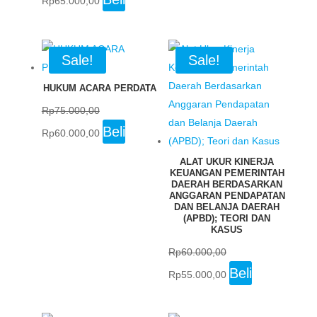
Rp
65.000,00
price
price
was:
is:
Rp75.000,00.
Rp65.000,00.
Sale!
Sale!
HUKUM ACARA PERDATA
Rp
75.000,00
Original
Current
Beli
Rp
60.000,00
price
price
ALAT UKUR KINERJA
was:
is:
KEUANGAN PEMERINTAH
Rp75.000,00.
Rp60.000,00.
DAERAH BERDASARKAN
ANGGARAN PENDAPATAN
DAN BELANJA DAERAH
(APBD); TEORI DAN
KASUS
Rp
60.000,00
Original
Current
Beli
Rp
55.000,00
price
price
was:
is: