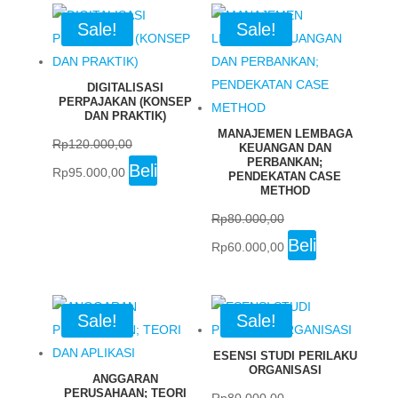
Rp60.000,00.
Rp48.000,00.
Sale!
Sale!
DIGITALISASI
PERPAJAKAN (KONSEP
DAN PRAKTIK)
MANAJEMEN LEMBAGA
Rp
120.000,00
KEUANGAN DAN
PERBANKAN;
Original
Current
Beli
Rp
95.000,00
PENDEKATAN CASE
price
price
METHOD
was:
is:
Rp
80.000,00
Rp120.000,00.
Rp95.000,00.
Original
Current
Beli
Rp
60.000,00
price
price
was:
is:
Rp80.000,00.
Rp60.000,00.
Sale!
Sale!
ESENSI STUDI PERILAKU
ORGANISASI
ANGGARAN
PERUSAHAAN; TEORI