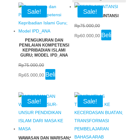
Sale!
Sale!
TEORI AKUNTANSI
Rp
75.000,00
Original
Current
Beli
Rp
60.000,00
PENGUKURAN DAN
price
price
PENILAIAN KOMPETENSI
was:
is:
KEPRIBADIAN ISLAMI
GURU; MODEL IPD_ANA
Rp75.000,00.
Rp60.000,00.
Rp
75.000,00
Original
Current
Beli
Rp
65.000,00
price
price
was:
is:
Rp75.000,00.
Rp65.000,00.
Sale!
Sale!
WAWASAN DAN WARISAN;