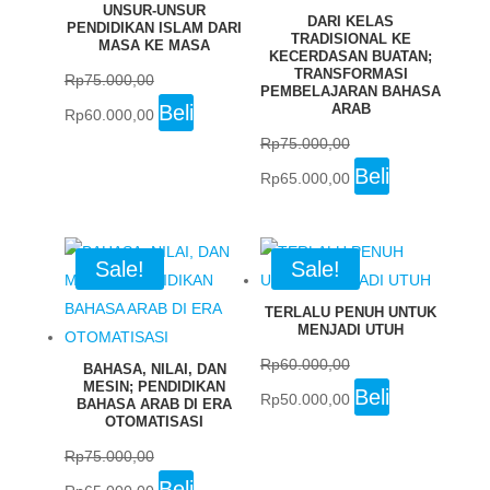
UNSUR-UNSUR
DARI KELAS
PENDIDIKAN ISLAM DARI
TRADISIONAL KE
MASA KE MASA
KECERDASAN BUATAN;
TRANSFORMASI
Rp
75.000,00
PEMBELAJARAN BAHASA
Original
Current
Beli
ARAB
Rp
60.000,00
price
price
Rp
75.000,00
was:
is:
Original
Current
Beli
Rp
65.000,00
Rp75.000,00.
Rp60.000,00.
price
price
was:
is:
Rp75.000,00.
Rp65.000,00.
Sale!
Sale!
TERLALU PENUH UNTUK
MENJADI UTUH
Rp
60.000,00
BAHASA, NILAI, DAN
MESIN; PENDIDIKAN
Original
Current
Beli
Rp
50.000,00
BAHASA ARAB DI ERA
price
price
OTOMATISASI
was:
is:
Rp
75.000,00
Rp60.000,00.
Rp50.000,00.
Original
Current
Beli