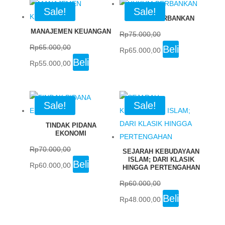
Rp60.000,00.
Rp55.000,00.
Sale!
Sale!
HUKUM PERBANKAN
MANAJEMEN KEUANGAN
Rp
75.000,00
Original
Current
Rp
65.000,00
Beli
Rp
65.000,00
Original
Current
price
price
Beli
Rp
55.000,00
price
price
was:
is:
was:
is:
Rp75.000,00.
Rp65.000,00.
Rp65.000,00.
Rp55.000,00.
Sale!
Sale!
TINDAK PIDANA
EKONOMI
Rp
70.000,00
SEJARAH KEBUDAYAAN
ISLAM; DARI KLASIK
Original
Current
Beli
Rp
60.000,00
HINGGA PERTENGAHAN
price
price
Rp
60.000,00
was:
is:
Original
Current
Beli
Rp
48.000,00
Rp70.000,00.
Rp60.000,00.
price
price
was:
is: