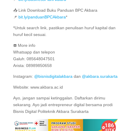
📥 Link Download Buku Panduan BPC Akbara
📌
bit.ly/panduanBPCAkbara
*
*Untuk search link, pastikan penulisan huruf kapital dan
huruf kecil sesuai.
☎️ More info
Whatsapp dan telepon
Galuh: 085648047501
Arista: 08989850658
Instagram:
@bisnisdigitalakbara
dan
@akbara.surakarta
Website: www.akbara.ac.id
Ayo, jangan sampai ketinggalan. Daftarkan dirimu
sekarang. Ayo jadi entrepreneur digital bersama prodi
Bisnis Digital Politeknik Akbara Surakarta