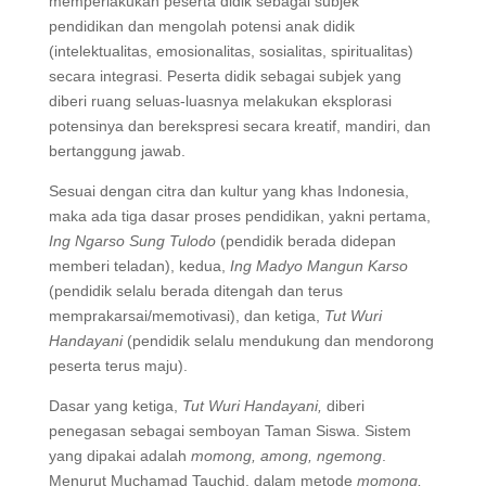
memperlakukan peserta didik sebagai subjek
pendidikan dan mengolah potensi anak didik
(intelektualitas, emosionalitas, sosialitas, spiritualitas)
secara integrasi. Peserta didik sebagai subjek yang
diberi ruang seluas-luasnya melakukan eksplorasi
potensinya dan berekspresi secara kreatif, mandiri, dan
bertanggung jawab.
Sesuai dengan citra dan kultur yang khas Indonesia,
maka ada tiga dasar proses pendidikan, yakni pertama,
Ing Ngarso Sung Tulodo
(pendidik berada didepan
memberi teladan), kedua,
Ing Madyo Mangun Karso
(pendidik selalu berada ditengah dan terus
memprakarsai/memotivasi), dan ketiga,
Tut Wuri
Handayani
(pendidik selalu mendukung dan mendorong
peserta terus maju).
Dasar yang ketiga,
Tut Wuri Handayani,
diberi
penegasan sebagai semboyan Taman Siswa. Sistem
yang dipakai adalah
momong, among, ngemong
.
Menurut Muchamad Tauchid, dalam metode
momong,