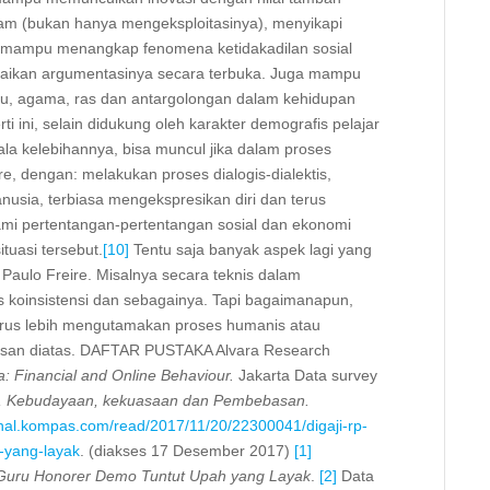
am (bukan hanya mengeksploitasinya), menyikapi
is, mampu menangkap fenomena ketidakadilan sosial
paikan argumentasinya secara terbuka. Juga mampu
ku, agama, ras dan antargolongan dalam kehidupan
rti ini, selain didukung oleh karakter demografis pelajar
ala kelebihannya, bisa muncul jika dalam proses
re, dengan: melakukan proses dialogis-dialektis,
anusia, terbiasa mengekspresikan diri dan terus
ami pertentangan-pertentangan sosial dan ekonomi
tuasi tersebut.
[10]
Tentu saja banyak aspek lagi yang
 Paulo Freire. Misalnya secara teknis dalam
s koinsistensi dan sebagainya. Tapi bagaimanapun,
arus lebih mengutamakan proses humanis atau
san diatas. DAFTAR PUSTAKA Alvara Research
: Financial and Online Behaviour.
Jakarta Data survey
an, Kebudayaan, kekuasaan dan Pembebasan.
ional.kompas.com/read/2017/11/20/22300041/digaji-rp-
-yang-layak
. (diakses 17 Desember 2017)
[1]
 Guru Honorer Demo Tuntut Upah yang Layak
.
[2]
Data