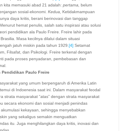
an kita memasuki abad 21 adalah:
pertama,
belum
enjangan sosial-ekonomi.
Kedua,
Ketidakmampuan
nya daya kritis, berani berinovasi dan tanggap
nurut hemat penulis, salah satu inspirasi atau solusi
eori pendidikan ala Paulo Freire. Freire lahir pada
rasilia. Masa kecilnya dilalui dalam situasi
engah jatuh miskin pada tahun 1929.
[4]
Setamat
, Filsafat, dan Psikologi. Freire terkenal dengan
i inti pada proses penyadaran, pembebasan dan
nal.
n Pendidikan Paulo Freire
masyarakat yang umum berpengaruh di Amerika Latin
itemui di Indoenesia saat ini. Dalam masyarakat feodal
ara strata masyarakat “atas” dengan strata masyarakat
 secara ekonomi dan sosial menjadi penindas
n akumulasi kekayaan, sehingga menyebabkan
skin yang sekaligus semakin menguatkan
das itu. Juga menghilangkan daya kritis, inovasi dan
indas.