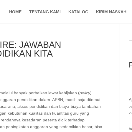
HOME
TENTANG KAMI
KATALOG
KIRIM NASKAH
IRE: JAWABAN
IDIKAN KITA
melalui banyak perbaikan lewat kebijakan (
policy)
anggaran pendidikan dalam APBN, masih saja ditemui
A
rasarana, akses pendidikan dan biaya-biaya tambahan
by
gan kebutuhan kualitas dan kuantitas guru yang
29
i rendahnya kesadaran peserta didik terhadap
ngan peningkatan anggaran yang sedemikian besar, bisa
b