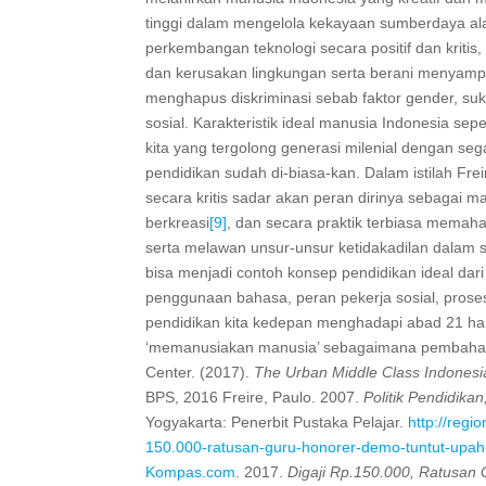
tinggi dalam mengelola kekayaan sumberdaya al
perkembangan teknologi secara positif dan krit
dan kerusakan lingkungan serta berani menyam
menghapus diskriminasi sebab faktor gender, su
sosial. Karakteristik ideal manusia Indonesia sepe
kita yang tergolong generasi milenial dengan seg
pendidikan sudah di-biasa-kan. Dalam istilah Frei
secara kritis sadar akan peran dirinya sebagai m
berkreasi
[9]
, dan secara praktik terbiasa memah
serta melawan unsur-unsur ketidakadilan dalam si
bisa menjadi contoh konsep pendidikan ideal dari
penggunaan bahasa, peran pekerja sosial, prose
pendidikan kita kedepan menghadapi abad 21 h
‘memanusiakan manusia’ sebagaimana pembaha
Center. (2017).
The Urban Middle Class Indonesia
BPS, 2016 Freire, Paulo. 2007.
Politik Pendidik
Yogyakarta: Penerbit Pustaka Pelajar.
http://reg
150.000-ratusan-guru-honorer-demo-tuntut-upah
Kompas.com
. 2017.
Digaji Rp.150.000, Ratusan