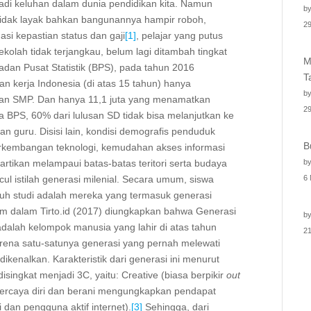
adi keluhan dalam dunia pendidikan kita. Namun
by
 tidak layak bahkan bangunannya hampir roboh,
29
si kepastian status dan gaji
[1]
, pelajar yang putus
kolah tidak terjangkau, belum lagi ditambah tingkat
M
adan Pusat Statistik (BPS), pada tahun 2016
T
n kerja Indonesia (di atas 15 tahun) hanya
by
an SMP. Dan hanya 11,1 juta yang menamatkan
29
a BPS, 60% dari lulusan SD tidak bisa melanjutkan ke
an guru. Disisi lain, kondisi demografis penduduk
B
erkembangan teknologi, kemudahan akses informasi
artikan melampaui batas-batas teritori serta budaya
by
ul istilah generasi milenial. Secara umum, siswa
6
h studi adalah mereka yang termasuk generasi
Adam dalam Tirto.id (2017) diungkapkan bahwa Generasi
by
adalah kelompok manusia yang lahir di atas tahun
2
arena satu-satunya generasi yang pernah melewati
dikenalkan. Karakteristik dari generasi ini menurut
isingkat menjadi 3C, yaitu: Creative (biasa berpikir
out
percaya diri dan berani mengungkapkan pendapat
 dan pengguna aktif internet).
[3]
Sehingga, dari