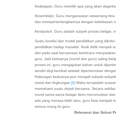
Kedelapan, Guru memilih apa yang akan diajarka
Kesembilan
, Guru mengacaukan wewenang ilmu 
dan mempertentangkannya dengan kebebasan mu
Kesepuluh
, Guru adalah subyek proses belajar, 
Suatu kondisi dan model pendidikan yang dikrits
pendidikan hadap masalah. Anak didik menjadi su
dan pada saat bersamaan berbicara menyatakan h
guru. Jadi keduanya (murid dan guru) saling bel
proses ini, guru mengajukan bahan untuk dipert
sendiri diuji kembali setelah dipertemukan deng
Hubungan keduanya-pun menjadi subyek-subyek, 
sosial dan lingkungan.
[6]
Maka terciptalah suasana
memahami suatu obyek bersama. Secara sekilas
murid sama-sama belajar demi merumuskan dan
ada yang merasa lebih tahu, guru bisa menjadi mu
semua orang itu guru.
Relevansi dan Solusi P