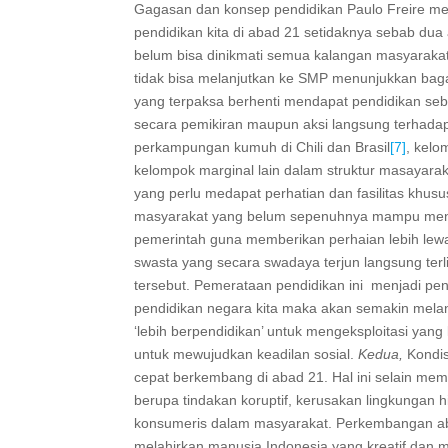
Gagasan dan konsep pendidikan Paulo Freire men
pendidikan kita di abad 21 setidaknya sebab dua
belum bisa dinikmati semua kalangan masyaraka
tidak bisa melanjutkan ke SMP menunjukkan ba
yang terpaksa berhenti mendapat pendidikan seba
secara pemikiran maupun aksi langsung terhadap 
perkampungan kumuh di Chili dan Brasil
[7]
, kelo
kelompok marginal lain dalam struktur masayar
yang perlu medapat perhatian dan fasilitas khu
masyarakat yang belum sepenuhnya mampu menga
pemerintah guna memberikan perhaian lebih lewa
swasta yang secara swadaya terjun langsung terli
tersebut. Pemerataan pendidikan ini menjadi p
pendidikan negara kita maka akan semakin mel
‘lebih berpendidikan’ untuk mengeksploitasi yang
untuk mewujudkan keadilan sosial.
Kedua,
Kondis
cepat berkembang di abad 21. Hal ini selain m
berupa tindakan koruptif, kerusakan lingkungan 
konsumeris dalam masyarakat. Perkembangan aba
melahirkan manusia Indonesia yang kreatif dan