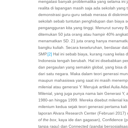
mengatasi banyak problematika yang selama ini j
realita di lapangan masih saja ada sekolah yang
demonstrasi guru-guru sebab merasa di diskrimina
sekolah sebab tuntutan penghidupan dan biaya se
pengangguran kita yang tinggi. Menurut survey B
ditemukan 50 juta orang atau hampir 40% angkata
menamatkan SD. 21 juta orang hanya menamatk
bangku kuliah. Secara keseluruhan, berdasar dat
SMP.
[2]
Hal ini sebab biaya, kurang ruang kelas d
Indonesia tengah berubah. Hal ini disebabkan p
dan pergaulan yang semakin global, yang bisa di 
dari satu negara. Maka dalam teori generasi munc
maupun mahasiswa yang saat ini masih menempu
milenial atau generasi Y. Merujuk artikel Aulia 
Milenial, yang juga punya nama lain Generasi Y, 
1980-an hingga 1999. Mereka disebut milenial k
milenium kedua sejak teori generasi pertama kali 
laporan Alvara Research Center (Februari 2017) d
of the box
, kaya ide dan gagasan), Confidence (
tanpa ragu) dan Connected (pandai bersosialisasi