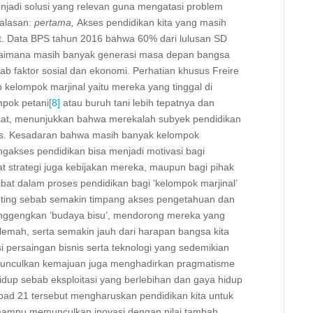
jadi solusi yang relevan guna mengatasi problem
 alasan:
pertama,
Akses pendidikan kita yang masih
t. Data BPS tahun 2016 bahwa 60% dari lulusan SD
gaimana masih banyak generasi masa depan bangsa
b faktor sosial dan ekonomi. Perhatian khusus Freire
kelompok marjinal yaitu mereka yang tinggal di
mpok petani
[8]
atau buruh tani lebih tepatnya dan
akat, menunjukkan bahwa merekalah subyek pendidikan
sus. Kesadaran bahwa masih banyak kelompok
kses pendidikan bisa menjadi motivasi bagi
t strategi juga kebijakan mereka, maupun bagi pihak
bat dalam proses pendidikan bagi ‘kelompok marjinal’
enting sebab semakin timpang akses pengetahuan dan
anggengkan ‘budaya bisu’, mendorong mereka yang
 lemah, serta semakin jauh dari harapan bangsa kita
i persaingan bisnis serta teknologi yang sedemikian
emunculkan kemajuan juga menghadirkan pragmatisme
hidup sebab eksploitasi yang berlebihan dan gaya hidup
d 21 tersebut mengharuskan pendidikan kita untuk
 mampu memunculkan inovasi dengan nilai tambah