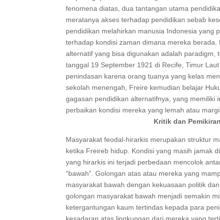
fenomena diatas, dua tantangan utama pendidik
meratanya akses terhadap pendidikan sebab kes
pendidikan melahirkan manusia Indonesia yang pu
terhadap kondisi zaman dimana mereka berada. Me
alternatif yang bisa digunakan adalah paradigm, t
tanggal 19 September 1921 di Recife, Timur Laut B
penindasan karena orang tuanya yang kelas men
sekolah menengah, Freire kemudian belajar Hukum
gagasan pendidikan alternatifnya, yang memilik
perbaikan kondisi mereka yang lemah atau margi
Kritik dan Pemikira
Masyarakat feodal-hirarkis merupakan struktur 
ketika Freireb hidup. Kondisi yang masih jamak d
yang hirarkis ini terjadi perbedaan mencolok ant
“bawah”. Golongan atas atau mereka yang mampu
masyarakat bawah dengan kekuasaan politik da
golongan masyarakat bawah menjadi semakin mi
ketergantungan kaum tertindas kepada para penin
kesadaran atas lingkungan dari mereka yang tert