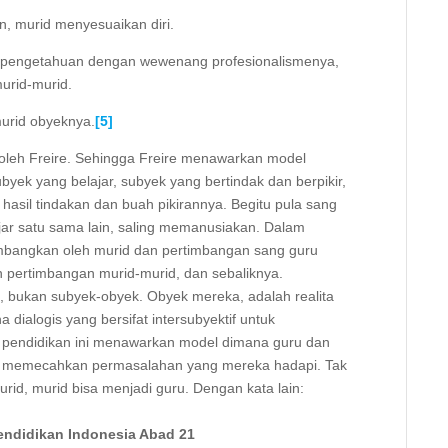
n, murid menyesuaikan diri.
pengetahuan dengan wewenang profesionalismenya,
rid-murid.
murid obyeknya.
[5]
i oleh Freire. Sehingga Freire menawarkan model
byek yang belajar, subyek yang bertindak dan berpikir,
asil tindakan dan buah pikirannya. Begitu pula sang
ajar satu sama lain, saling memanusiakan. Dalam
imbangkan oleh murid dan pertimbangan sang guru
an pertimbangan murid-murid, dan sebaliknya.
bukan subyek-obyek. Obyek mereka, adalah realita
 dialogis yang bersifat intersubyektif untuk
 pendidikan ini menawarkan model dimana guru dan
 memecahkan permasalahan yang mereka hadapi. Tak
rid, murid bisa menjadi guru. Dengan kata lain:
endidikan Indonesia Abad 21