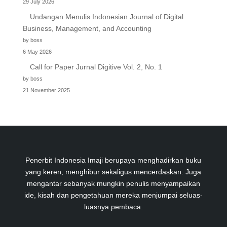
29 July 2026
Undangan Menulis Indonesian Journal of Digital
Business, Management, and Accounting
by boss
6 May 2026
Call for Paper Jurnal Digitive Vol. 2, No. 1
by boss
21 November 2025
Penerbit Indonesia Imaji berupaya menghadirkan buku
yang keren, menghibur sekaligus mencerdaskan. Juga
mengantar sebanyak mungkin penulis menyampaikan
ide, kisah dan pengetahuan mereka menjumpai seluas-
luasnya pembaca.