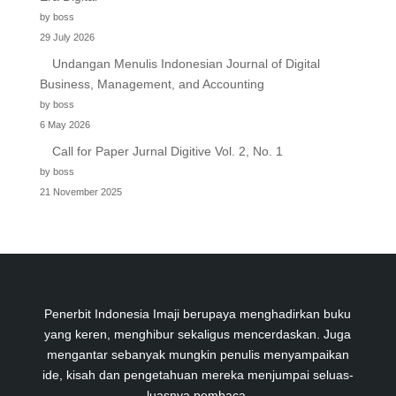
by boss
29 July 2026
Undangan Menulis Indonesian Journal of Digital
Business, Management, and Accounting
by boss
6 May 2026
Call for Paper Jurnal Digitive Vol. 2, No. 1
by boss
21 November 2025
Penerbit Indonesia Imaji berupaya menghadirkan buku
yang keren, menghibur sekaligus mencerdaskan. Juga
mengantar sebanyak mungkin penulis menyampaikan
ide, kisah dan pengetahuan mereka menjumpai seluas-
luasnya pembaca.