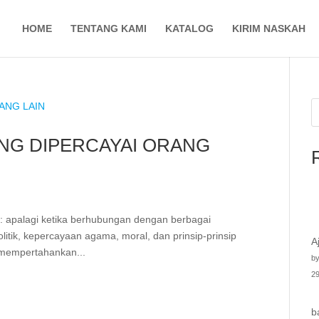
HOME
TENTANG KAMI
KATALOG
KIRIM NASKAH
NG DIPERCAYAI ORANG
n: apalagi ketika berhubungan dengan berbagai
litik, kepercayaan agama, moral, dan prinsip-prinsip
A
k mempertahankan...
by
29
b