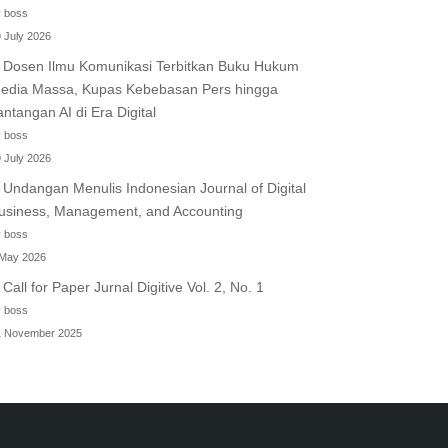
 boss
 July 2026
Dosen Ilmu Komunikasi Terbitkan Buku Hukum
edia Massa, Kupas Kebebasan Pers hingga
antangan AI di Era Digital
 boss
 July 2026
Undangan Menulis Indonesian Journal of Digital
usiness, Management, and Accounting
 boss
 May 2026
Call for Paper Jurnal Digitive Vol. 2, No. 1
 boss
1 November 2025