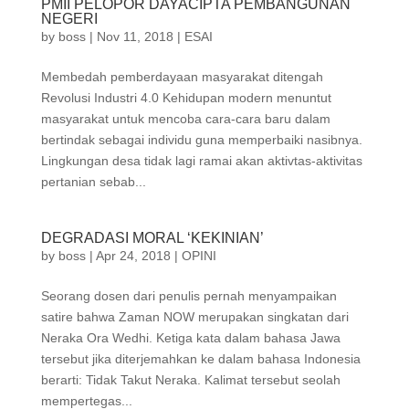
PMII PELOPOR DAYACIPTA PEMBANGUNAN
NEGERI
by
boss
|
Nov 11, 2018
|
ESAI
Membedah pemberdayaan masyarakat ditengah
Revolusi Industri 4.0 Kehidupan modern menuntut
masyarakat untuk mencoba cara-cara baru dalam
bertindak sebagai individu guna memperbaiki nasibnya.
Lingkungan desa tidak lagi ramai akan aktivtas-aktivitas
pertanian sebab...
DEGRADASI MORAL ‘KEKINIAN’
by
boss
|
Apr 24, 2018
|
OPINI
Seorang dosen dari penulis pernah menyampaikan
satire bahwa Zaman NOW merupakan singkatan dari
Neraka Ora Wedhi. Ketiga kata dalam bahasa Jawa
tersebut jika diterjemahkan ke dalam bahasa Indonesia
berarti: Tidak Takut Neraka. Kalimat tersebut seolah
mempertegas...