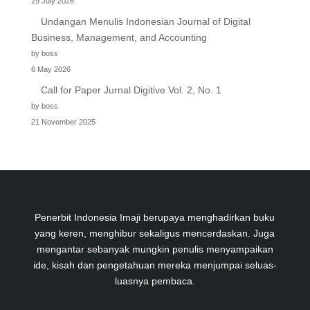
29 July 2026
Undangan Menulis Indonesian Journal of Digital
Business, Management, and Accounting
by boss
6 May 2026
Call for Paper Jurnal Digitive Vol. 2, No. 1
by boss
21 November 2025
Penerbit Indonesia Imaji berupaya menghadirkan buku
yang keren, menghibur sekaligus mencerdaskan. Juga
mengantar sebanyak mungkin penulis menyampaikan
ide, kisah dan pengetahuan mereka menjumpai seluas-
luasnya pembaca.